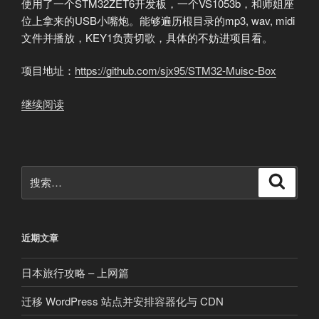
使用了一个STM32ZET6开发板，一个VS1053b，和师姐座
位上拿来的USB小嘴炮。能够遍历根目录的mp3, wav, midi
文件并播放，KEY1负责切歌，具体的不妨进项目看。
项目地址：
https://github.com/sjx95/STM32-Muisc-Box
“VS1053b
继续阅读
音
频
解
码
搜
搜
模
索
索：
块
+FatFS
近期文章
使
用
日本旅行攻略 – 上网篇
小
记”
迁移 WordPress 站点并安排容器化与 CDN