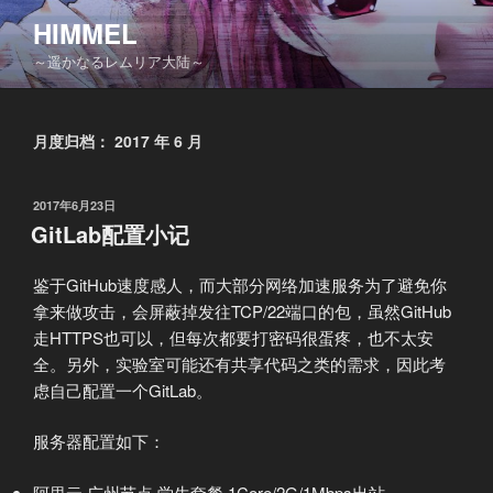
跳
HIMMEL
至
～遥かなるレムリア大陆～
内
容
月度归档：
2017 年 6 月
发
2017年6月23日
布
GitLab配置小记
于
鉴于GitHub速度感人，而大部分网络加速服务为了避免你
拿来做攻击，会屏蔽掉发往TCP/22端口的包，虽然GitHub
走HTTPS也可以，但每次都要打密码很蛋疼，也不太安
全。另外，实验室可能还有共享代码之类的需求，因此考
虑自己配置一个GitLab。
服务器配置如下：
阿里云 广州节点 学生套餐 1Core/2G/1Mbps出站