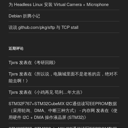
为 Headless Linux 安装 Virtual Camera + Microphone
Debian 折腾小记
说说 github.com/pkg/sftp 与 TCP stall
近期评论
Tjxrs
发表在《
考研回顾
》
Tjxrs
发表在《
所以说，电脑城里面不是老爸的店，绝对不
能去啊！
》
Tjxrs
发表在《
小鸡再见 苟利…年大吉
》
STM32F767+STM32CubeMX I2C通信读写EEPROM数据
（采用轮询、DMA、中断三种方式） - 内存网
发表在《
使
用硬件 I2C + DMA 操作液晶屏 (STM32)
》