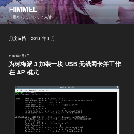
跳
HIMMEL
至
～遥かなるレムリア大陆～
内
容
月度归档：
2018 年 3 月
发
2018年3月7日
布
为树梅派 3 加装一块 USB 无线网卡并工作
于
在 AP 模式