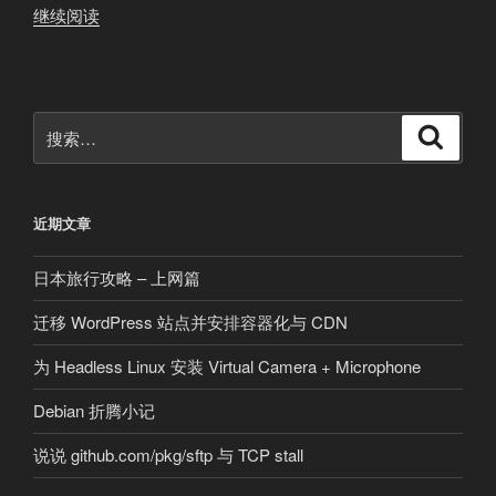
“为
继续阅读
树
梅
派
3
搜
搜
加
索
索：
装
一
近期文章
块
USB
日本旅行攻略 – 上网篇
无
线
迁移 WordPress 站点并安排容器化与 CDN
网
卡
为 Headless Linux 安装 Virtual Camera + Microphone
并
Debian 折腾小记
工
作
说说 github.com/pkg/sftp 与 TCP stall
在
AP