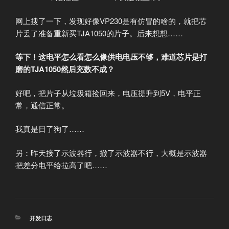
网上搜了一下，发现好像VP230是有仿冒的啥的，就把芯
片丢了准备重新买TJA1050的片子。后来想想……
等下！这电平怎么看怎么像供电电压不够，难道芯片是打
磨的TJA1050然后充数不成？
好吧，把片子从垃圾箱捡回来，电压提升到5V，电平正
常，通信正常。
我真是日了狗了……
另：昨天接了示波器行，撤了示波器不行，大概是示波器
把差分电平给拉高了吧……
分
开发日志
类