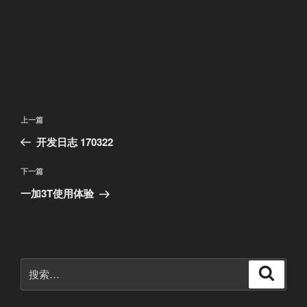
文
上
上一篇
章
一
开发日志 170322
导
篇
航
文
下
下一篇
章
一
一加3T使用体验
篇
文
章
搜
搜
索
索：