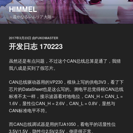
跳
HIMMEL
至
～遥かなるレムリア大陆～
内
容
发
2017年3月23日
由
FUKOMASTER
布
开发日志 170223
于
虽然还是有点问题，不过这个CAN总线总算是通了，我猜
我八成是买到了假芯片。
CAN总线驱动器用的VP230，模块上写的供电3V3，看了下
芯片的DataSheet也是这么写的。测电平总觉得根CAN总线
标准不太一样，接示波器看对地电位，CAN_H = CAN_L =
1.6V，显性位CAN_H = 2.6V，CAN_L = 0.8V，显然与
CAN标准电平不符。
而CAN总线调试器是用的TJA1050，看电平的话显性位
3.5V/1.5V，隐性位2.5V/2.5V，倒是很正常。