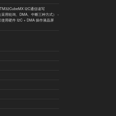
STM32CubeMX I2C通信读写
（采用轮询、DMA、中断三种方式） -
《
使用硬件 I2C + DMA 操作液晶屏