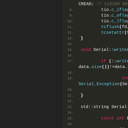
CREAD; 
// 115200 8N
        tio.
c_ifla
        tio.
c_ofla
        tio.
c_lfla
tcflush
(
fd
tcsetattr
(
}
void
 Serial::
write
if
(
::
writ
data.
size
())
!=data.
th
Serial_Exception
(
Se
}
std::string Serial
const
int
 