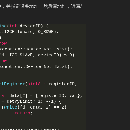
件，并指定设备地址，然后写地址，读写/
ind
(
int
 deviceID
)
{
szI2CFilename, O_RDWR
)
;
)
row
xception::Device_Not_Exist
)
;
fd, I2C_SLAVE, deviceID
)
<
 0
)
row
xception::Device_Not_Exist
)
;
etRegister
(
uint8_t
 registerID, 
har
 data
[
2
]
 = 
{
registerID, val
}
;
 = RetryLimit; i; --i
)
{
(
write
(
fd, data, 2
)
 == 2
)
return
;