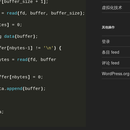
r
[
buffer_size + 1
]
;
虚拟化技术
 = 
read
(
fd, buffer, buffer_size
)
;
tes
]
 = 0;
其他操作
g 
data
(
buffer
)
;
登录
fer
[
nbytes-1
]
 != 
'\n'
)
{
条目 feed
ytes = 
read
(
fd, buffer 
评论 feed
WordPress.org
ffer
[
nbytes
]
 = 0;
ta.
append
(
buffer
)
;
a;