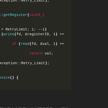
xception::Retry_Limit
)
;
::
getRegister
(
uint8_t
 = RetryLimit; i; --i
)
(
write
(
fd, &registerID, 1
)
 == 
if
(
read
(
fd, &val, 1
)
 == 
return
 val;
xception::Retry_Limit
)
;
evice
()
{