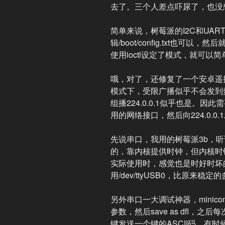
去了。三个人差点吓尿了，也没
简单来说，树莓派的I2C和UART要
辑/boot/config.txt也
使用ioctl设定了模式，就可以简单的
哦，对了，还修复了一个安卓遥
模式下，受限广播似乎不会发到
组播224.0.0.1似乎也是。因此需要用Mu
用的网络接口，然后向224.0.0
先说串口，我用的树莓派3b，听
的，靠内核提供时钟，但内核时
实际使用时，感觉也是时好时坏的
用/dev/ttyUSB0，比原来稳定
另外串口一大调试神器，minicom。
参数，然后save as dfl，之后
键发送一个键的ASCII码，有时