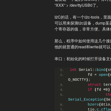
“XXX” > /dev/ttyUSB0了。
I2C的话，有一个i2c-tools，里面有i2
可以用来探测i2c设备，dump
个寄存器的值，非常方便。具体
那么，程序中如何使用这几个接
他的就普通的read和write就
串口：初始化的时候打开设备文
int
 Serial::
bind
(
s
        fd = 
open
(
O_NOCTTY
)
;
struct
 ter
if
(
fd 
<
0
)
th
Serial_Exception
(
Se
bzero
(
&tio
        tio.
c_cfla