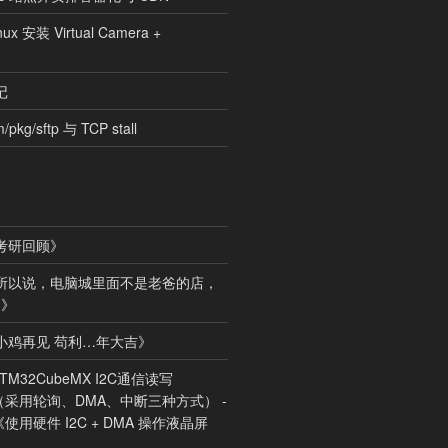
nux 安装 Virtual Camera +
记
pkg/sftp 与 TCP stall
考研回顾
》
所以说，电脑城里面不是老爸的店，
！
》
小鸡再见 苟利…年大吉
》
STM32CubeMX I2C通信读写
（采用轮询、DMA、中断三种方式） -
《
使用硬件 I2C + DMA 操作液晶屏