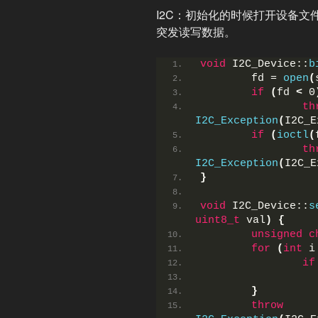
I2C：初始化的时候打开设备文
突发读写数据。
void
 I2C_Device::
b
        fd = 
open
(
if
(
fd 
<
 0
th
I2C_Exception
(
I2C_E
if
(
ioctl
(
th
I2C_Exception
(
I2C_E
}
void
 I2C_Device::
s
uint8_t
 val
)
{
unsigned
c
for
(
int
 i
if
}
throw