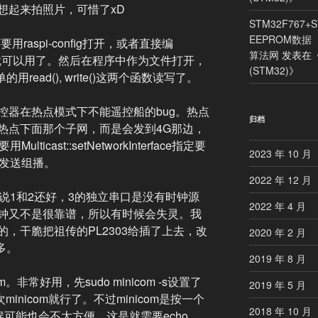
想起来拍照片，可惜了xD
STM32F767+
EEPROM数据
用raspi-config打开，或者直接编
算法网
发表在
可以，然后就可以用了。然后在程序中作为文件打开，
(STM32)
》
用read(), write()这两个函数读写了。
控器在热点模式下不能遥控船的bug。热点
归档
热点下面那个子网，而是会发到4G那边，
lticast::setNetworkInterface指定要
2023 年 10 月
.1发送组播。
2022 年 12 月
说1和2还好，3的独立串口是没有时钟源
2022 年 4 月
钟又不是很靠谱，所以有时候会失灵。我
，干脆把祖传的PL2303给插了上去，改
2020 年 2 月
的多。
2019 年 8 月
非常好用，先sudo minicom -s设置了
2019 年 5 月
每次minicom就行了。不过minicom是按一个
2018 年 10 月
候可能也会不太方便，这是就需要echo