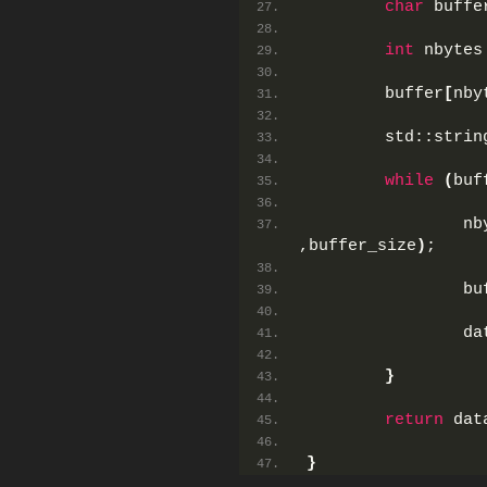
char
 buffe
int
 nbytes
        buffer
[
nby
        std::strin
while
(
buf
                nb
,buffer_size
)
;
                bu
                da
}
return
 dat
}