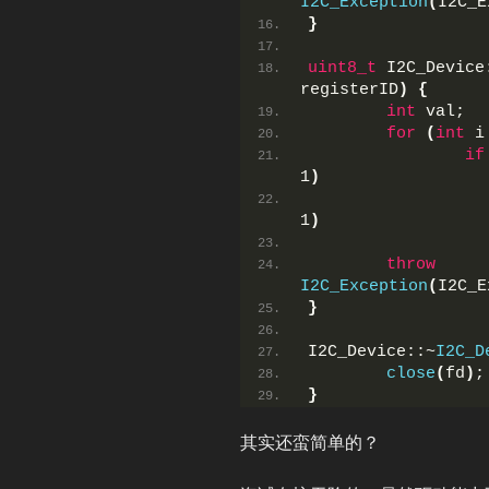
I2C_Exception
(
I2C_E
}
uint8_t
 I2C_Device
registerID
)
{
int
 val;
for
(
int
 i
if
1
)
1
)
throw
I2C_Exception
(
I2C_E
}
I2C_Device::~
I2C_D
close
(
fd
)
;
}
其实还蛮简单的？