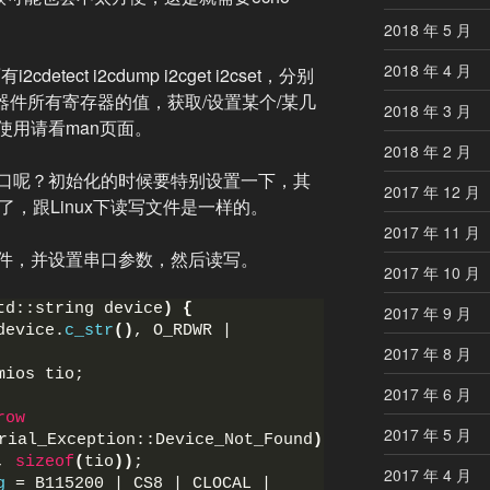
2018 年 5 月
2018 年 4 月
cdetect i2cdump i2cget i2cset，分别
某器件所有寄存器的值，获取/设置某个/某几
2018 年 3 月
使用请看man页面。
2018 年 2 月
口呢？初始化的时候要特别设置一下，其
2017 年 12 月
可以了，跟Linux下读写文件是一样的。
2017 年 11 月
件，并设置串口参数，然后读写。
2017 年 10 月
td::string device
)
{
2017 年 9 月
device.
c_str
()
, O_RDWR | 
2017 年 8 月
mios tio;
2017 年 6 月
row
2017 年 5 月
rial_Exception::Device_Not_Found
)
;
, 
sizeof
(
tio
))
;
2017 年 4 月
g
 = B115200 | CS8 | CLOCAL | 