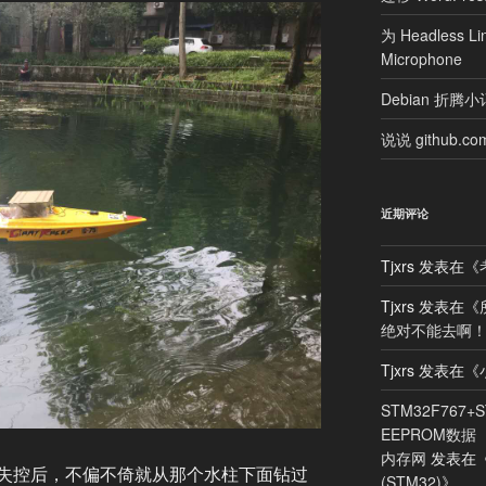
为 Headless Li
Microphone
Debian 折腾小
说说 github.com/
近期评论
Tjxrs
发表在《
Tjxrs
发表在《
绝对不能去啊
Tjxrs
发表在《
STM32F767+
EEPROM数据
内存网
发表在
失控后，不偏不倚就从那个水柱下面钻过
(STM32)
》