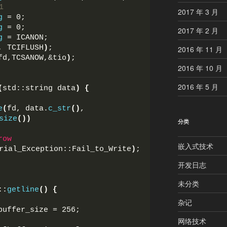
1
2017 年 3 月
g
 = 0;
g
 = 0;
2017 年 2 月
g
 = ICANON;
, TCIFLUSH
)
;
2016 年 11 月
fd,TCSANOW,&tio
)
;
2016 年 10 月
2016 年 5 月
(
std::string data
)
{
e
(
fd, data.
c_str
()
, 
size
())
分类
row
嵌入式技术
rial_Exception::Fail_to_Write
)
;
开发日志
未分类
::
getline
()
{
杂记
buffer_size = 256;
网络技术