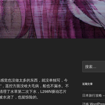
搜
索：
T，感觉也没做太多的东西，就没单独写，今
近期文章
试”，遥控方面没啥大毛病，船也不漏水。不
理了水草第二次下水，L298N驱动芯片
日本旅行攻略 –
被水浇了，也挺惊险的。
迁移 WordPr