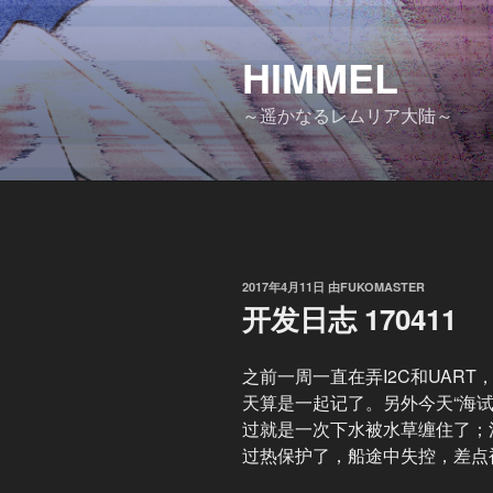
跳
至
HIMMEL
内
容
～遥かなるレムリア大陆～
发
2017年4月11日
由
FUKOMASTER
布
开发日志 170411
于
之前一周一直在弄I2C和UAR
天算是一起记了。另外今天“海
过就是一次下水被水草缠住了；清
过热保护了，船途中失控，差点